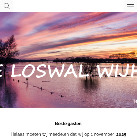
Ga
direct
naar
de
hoofdinhoud
Beste gasten,
Helaas moeten wij meedelen dat wij op 1 november
2025