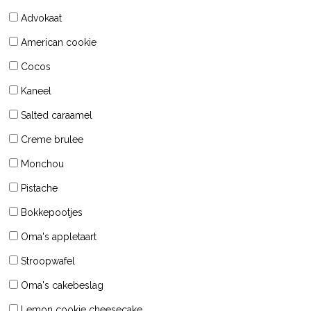
Advokaat
American cookie
Cocos
Kaneel
Salted caraamel
Creme brulee
Monchou
Pistache
Bokkepootjes
Oma's appletaart
Stroopwafel
Oma's cakebeslag
Lemon cookie cheesecake